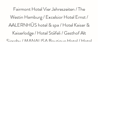
Fairmont Hotel Vier Jahreszeiten / The
Westin Hamburg / Excelsior Hotel Ernst /
AALERNHÜS hotel & spa / Hotel Kaiser &
Kaiserlodge / Hotel Stäfeli / Gasthof Alt
Sieseby / MANALISA Boutique Hotel / Hotel
Marketing Gruppe / Boulevard Hotel
Schwerin / Montblanc / HUGO BOSS /
Bottega Veneta / Tom Tailor / Christ
Juweliere* / Bijou Brigitte / Douglas* / Hey
Honey Yoga / Notting Hill Hamburgs / Little
Department Store / GEO Saison* / Gruner &
Jahr / Brigitte Magazin / Bauer Media Group /
Szene HH Essen & Trinken / OTTO PR / we
love pr / ease PR / real food* / LIDL* /
Bucerius Law School / GKKS Architekten /
DAHLER / Ziegert Immobilien / Rainer
Abicht – Elbreederei